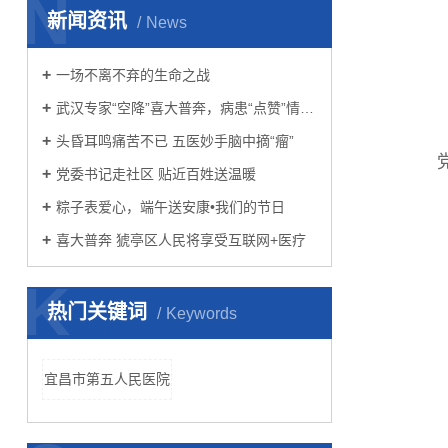
N
新闻资讯
News
一场不离不弃的生命之战
武汉专家“空降”喜大普奔，病患“点赞”情难自禁
头昏耳鸣痛苦不已 五医妙手脑中摘“瘤”
党委书记走社区 贴近百姓送温暖
粽子表爱心，端午送安康•我们的节日
喜大普奔 猇亭区人民将享受互联网+医疗
K
热门关键词
Keywords
宜昌市第五人民医院