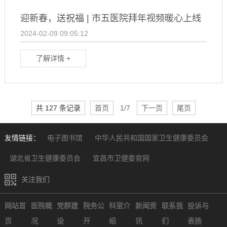
迎新春，送祝福 | 市五医院拜年视频暖心上线
2024-02-09 09:05:12
了解详情 +
共 127 条记录
首页
1/7
下一页
尾页
友情链接：
电子图书馆
中华人民共和国国家卫生健康委员会
湖北省卫生健康委员会
宜昌市卫健委官网
关注我们
网站首
医院概
党群建
院务公
科室介
新闻资
联系我
投诉与
页
况
设
开
绍
讯
们
表扬