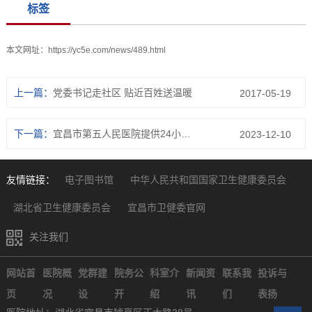
标签
本文网址：
https://yc5e.com/news/489.html
上一篇：
党委书记走社区 贴近百姓送温暖
2017-05-19
下一篇：
宜昌市第五人民医院提供24小时狂犬疫苗接种服务！
2023-12-10
友情链接：
电子图书馆
中华人民共和国国家卫生健康委员会
湖北省卫生健康委员会
宜昌市卫健委官网
关注我们
网站首
医院概
党群建
院务公
科室介
新闻资
联系我
投诉与
页
况
设
开
绍
讯
们
表扬