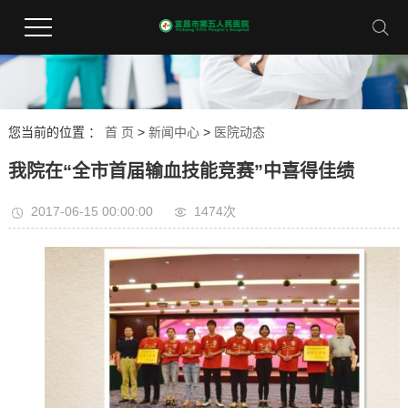
您当前的位置 ：
首 页
>
新闻中心
>
医院动态
我院在“全市首届输血技能竞赛”中喜得佳绩
2017-06-15 00:00:00
1474次