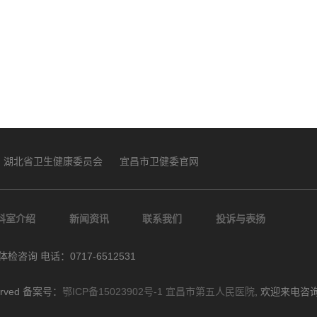
湖北省卫生健康委员会
宜昌市卫健委官网
科室介绍
新闻资讯
联系我们
投诉与表扬
体检咨询 电话：0717-6512531
erved 备案号：
鄂ICP备15023902号-1
宜昌市第五人民医院
, 欢迎来电咨