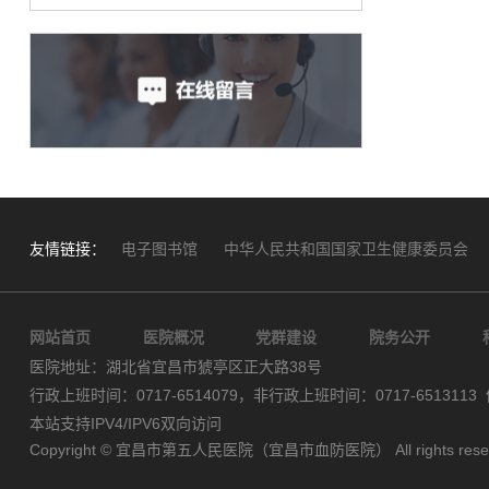
友情链接：
电子图书馆
中华人民共和国国家卫生健康委员会
网站首页
医院概况
党群建设
院务公开
医院地址：湖北省宜昌市猇亭区正大路38号
行政上班时间：0717-6514079，非行政上班时间：0717-6513113 
本站支持IPV4/IPV6双向访问
Copyright © 宜昌市第五人民医院（宜昌市血防医院） All rights res