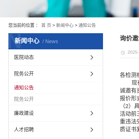
您当前的位置 ：
首 页
>
新闻中心
>
通知公告
N
询价邀
新闻中心
News
2025-
医院动态
院务公开
各检测
现
通知公告
诚邀有
报价形
院务公开
（2）
廉政建设
活动前
重违法
质证书
人才招聘