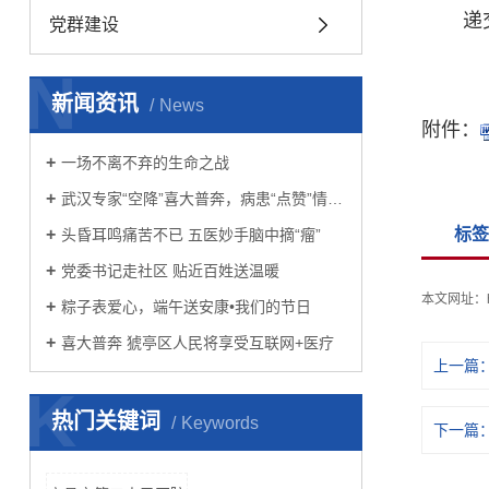
递交
党群建设
N
新闻资讯
News
附件：
一场不离不弃的生命之战
武汉专家“空降”喜大普奔，病患“点赞”情难自禁
标签
头昏耳鸣痛苦不已 五医妙手脑中摘“瘤”
党委书记走社区 贴近百姓送温暖
本文网址：
粽子表爱心，端午送安康•我们的节日
喜大普奔 猇亭区人民将享受互联网+医疗
上一篇
K
热门关键词
Keywords
下一篇