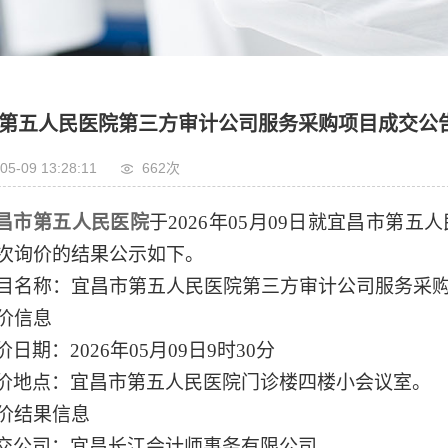
第五人民医院第三方审计公司服务采购项目成交公
05-09 13:28:11
662次
昌市第五人民医院
于
2026年05月09日就宜昌市
次询价的结果公示如下。
目名称：
宜昌市第五人民医院第三方审计公司服务采
价
信息
价
日期：
20
26
年
05
月
09
日
9时3
0分
价
地点：宜昌市第五人民医院门诊楼四楼小会议室。
价
结果信息
交公司：宜昌长江会计师事务有限公司