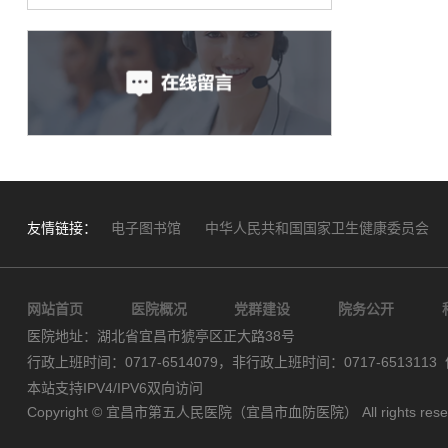
友情链接：
电子图书馆
中华人民共和国国家卫生健康委员会
网站首页
医院概况
党群建设
院务公开
医院地址：湖北省宜昌市猇亭区正大路38号
行政上班时间：0717-6514079，非行政上班时间：0717-6513113 
本站支持IPV4/IPV6双向访问
Copyright © 宜昌市第五人民医院（宜昌市血防医院） All rights res