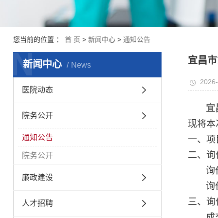
您当前的位置 ：
首 页
>
新闻中心
>
通知公告
N
宜昌市
新闻中心
News
2026-
医院动态
宜
院务公开
现将本
通知公告
一、
项
二、
询
院务公开
询
廉政建设
询
三、
询
人才招聘
成