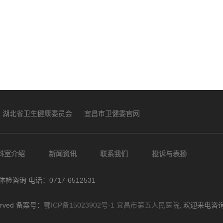
湖北省卫生健康委员会
宜昌市卫健委官网
科室介绍
新闻资讯
联系我们
投诉与表扬
体检咨询 电话：0717-6512531
erved 备案号：
鄂ICP备15023902号-1
宜昌市第五人民医院
, 欢迎来电咨