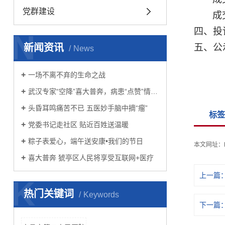
党群建设
成
四、
投
N
新闻资讯
五、公
News
一场不离不弃的生命之战
武汉专家“空降”喜大普奔，病患“点赞”情难自禁
头昏耳鸣痛苦不已 五医妙手脑中摘“瘤”
标签
党委书记走社区 贴近百姓送温暖
粽子表爱心，端午送安康•我们的节日
本文网址：
喜大普奔 猇亭区人民将享受互联网+医疗
上一篇
K
热门关键词
Keywords
下一篇