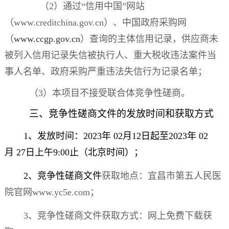
（
2
）通过
“
信用中国
”
网站
（
www.creditchina.gov.cn
）、中国政府采购网
（
www.ccgp.gov.cn
）查询的主体信用记录，供应商未
被列入信用记录失信被执行人、重大税收违法案件当
事人名单、政府采购严重违法失信行为记录名单；
（
3
）本项目不接受联合体竞争性磋商。
三、竞争性磋商文件的发放时间和获取方式
1
、发放时间：
2023
年
02
月
12
日起至
2023
年
02
月
27
日上午
9:00
止（北京时间）；
2
、竞争性磋商文件
获取地点：宜昌市第五人民医
院官网
www.yc5e.com
；
3
、竞争性磋商文件获取方式：网上免费下载获