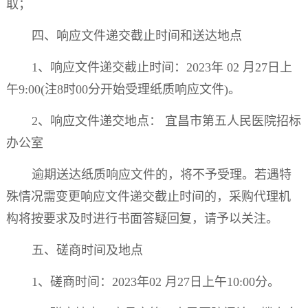
取；
四、响应文件递交截止时间和送达地点
1
、响应文件递交截止时间：
2023
年
02
月
27
日上
午
9:00(
注
8
时
00
分开始受理纸质响应文件
)
。
2
、响应文件递交地点：
宜昌市第五人民医院招标
办公室
逾期送达纸质响应文件的，将不予受理。若遇特
殊情况需变更响应文件递交截止时间的，采购代理机
构将按要求及时进行书面答疑回复，请予以关注。
五、磋商时间及地点
1
、磋商时间：
2023
年
02
月
27
日上午
10:00
分。