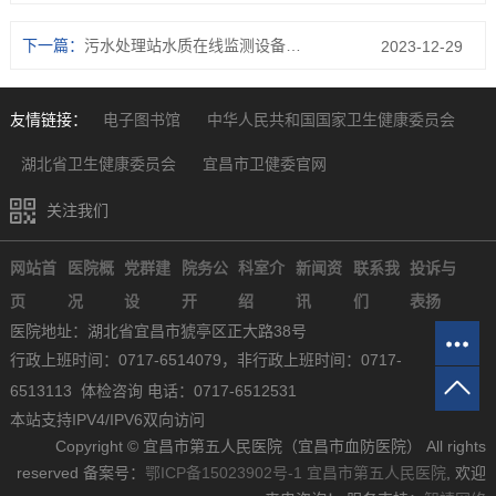
下一篇：
污水处理站水质在线监测设备运维服务采购项目
2023-12-29
友情链接：
电子图书馆
中华人民共和国国家卫生健康委员会
湖北省卫生健康委员会
宜昌市卫健委官网
关注我们
网站首
医院概
党群建
院务公
科室介
新闻资
联系我
投诉与
页
况
设
开
绍
讯
们
表扬
医院地址：湖北省宜昌市猇亭区正大路38号
行政上班时间：0717-6514079，非行政上班时间：0717-
6513113 体检咨询 电话：0717-6512531
本站支持IPV4/IPV6双向访问
Copyright © 宜昌市第五人民医院（宜昌市血防医院） All rights
reserved 备案号：
鄂ICP备15023902号-1
宜昌市第五人民医院
, 欢迎